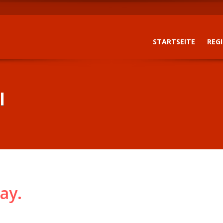
STARTSEITE
REG
l
ay.