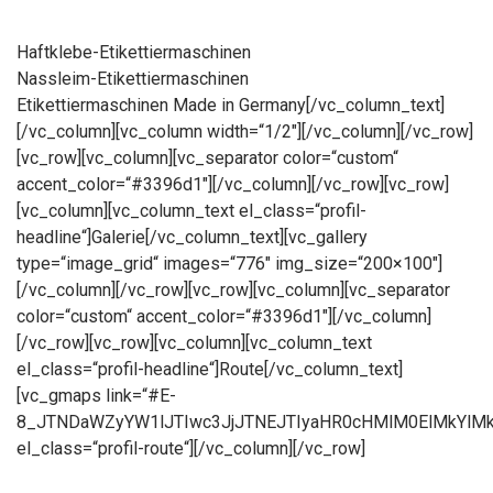
Haftklebe-Etikettiermaschinen
Nassleim-Etikettiermaschinen
Etikettiermaschinen Made in Germany[/vc_column_text]
[/vc_column][vc_column width=“1/2″][/vc_column][/vc_row]
[vc_row][vc_column][vc_separator color=“custom“
accent_color=“#3396d1″][/vc_column][/vc_row][vc_row]
[vc_column][vc_column_text el_class=“profil-
headline“]Galerie[/vc_column_text][vc_gallery
type=“image_grid“ images=“776″ img_size=“200×100″]
[/vc_column][/vc_row][vc_row][vc_column][vc_separator
color=“custom“ accent_color=“#3396d1″][/vc_column]
[/vc_row][vc_row][vc_column][vc_column_text
el_class=“profil-headline“]Route[/vc_column_text]
[vc_gmaps link=“#E-
8_JTNDaWZyYW1lJTIwc3JjJTNEJTIyaHR0cHMlM0ElMkYlM
el_class=“profil-route“][/vc_column][/vc_row]