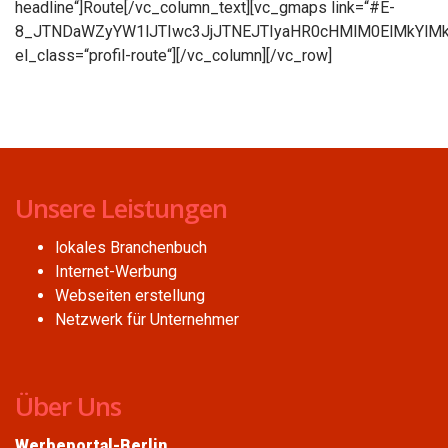
headline“]Route[/vc_column_text][vc_gmaps link=“#E-
8_JTNDaWZyYW1lJTIwc3JjJTNEJTIyaHR0cHMlM0ElMkYlM
el_class=“profil-route“][/vc_column][/vc_row]
Unsere Leistungen
lokales Branchenbuch
Internet-Werbung
Webseiten erstellung
Netzwerk für Unternehmer
Über Uns
Werbeportal-Berlin