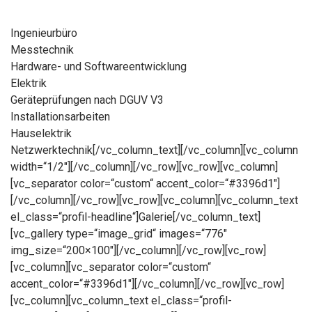
Ingenieurbüro
Messtechnik
Hardware- und Softwareentwicklung
Elektrik
Geräteprüfungen nach DGUV V3
Installationsarbeiten
Hauselektrik
Netzwerktechnik[/vc_column_text][/vc_column][vc_column
width=“1/2″][/vc_column][/vc_row][vc_row][vc_column]
[vc_separator color=“custom“ accent_color=“#3396d1″]
[/vc_column][/vc_row][vc_row][vc_column][vc_column_text
el_class=“profil-headline“]Galerie[/vc_column_text]
[vc_gallery type=“image_grid“ images=“776″
img_size=“200×100″][/vc_column][/vc_row][vc_row]
[vc_column][vc_separator color=“custom“
accent_color=“#3396d1″][/vc_column][/vc_row][vc_row]
[vc_column][vc_column_text el_class=“profil-