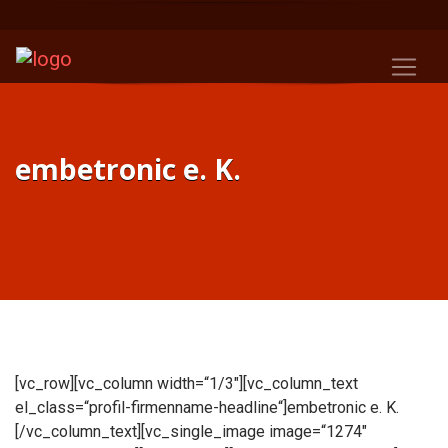
embetronic e. K.
[vc_row][vc_column width=“1/3″][vc_column_text
el_class=“profil-firmenname-headline“]embetronic e. K.
[/vc_column_text][vc_single_image image=“1274″