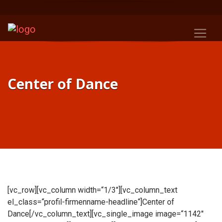
Center of Dance
[vc_row][vc_column width=“1/3″][vc_column_text
el_class=“profil-firmenname-headline“]Center of
Dance[/vc_column_text][vc_single_image image=“1142″