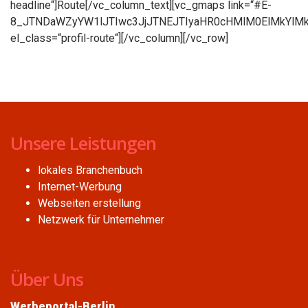
headline“]Route[/vc_column_text][vc_gmaps link=“#E-
8_JTNDaWZyYW1lJTIwc3JjJTNEJTIyaHR0cHMlM0ElMkYlM
el_class=“profil-route“][/vc_column][/vc_row]
Unsere Leistungen
lokales Branchenbuch
Internet-Werbung
Webseiten erstellung
Netzwerk für Unternehmer
Über Uns
Werbeportal-Berlin