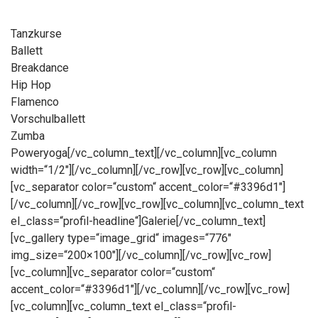
Tanzkurse
Ballett
Breakdance
Hip Hop
Flamenco
Vorschulballett
Zumba
Poweryoga[/vc_column_text][/vc_column][vc_column
width=“1/2″][/vc_column][/vc_row][vc_row][vc_column]
[vc_separator color=“custom“ accent_color=“#3396d1″]
[/vc_column][/vc_row][vc_row][vc_column][vc_column_text
el_class=“profil-headline“]Galerie[/vc_column_text]
[vc_gallery type=“image_grid“ images=“776″
img_size=“200×100″][/vc_column][/vc_row][vc_row]
[vc_column][vc_separator color=“custom“
accent_color=“#3396d1″][/vc_column][/vc_row][vc_row]
[vc_column][vc_column_text el_class=“profil-