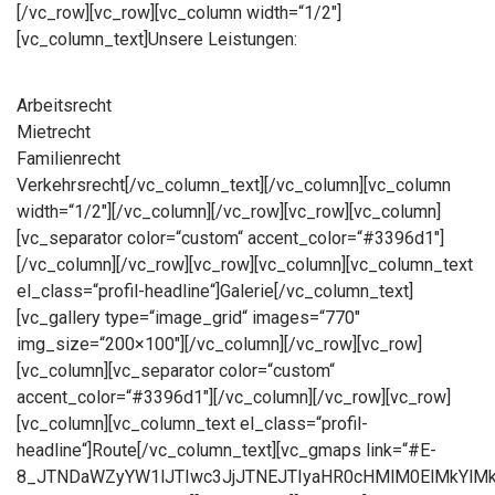
[/vc_row][vc_row][vc_column width=“1/2″]
[vc_column_text]Unsere Leistungen:
Arbeitsrecht
Mietrecht
Familienrecht
Verkehrsrecht[/vc_column_text][/vc_column][vc_column
width=“1/2″][/vc_column][/vc_row][vc_row][vc_column]
[vc_separator color=“custom“ accent_color=“#3396d1″]
[/vc_column][/vc_row][vc_row][vc_column][vc_column_text
el_class=“profil-headline“]Galerie[/vc_column_text]
[vc_gallery type=“image_grid“ images=“770″
img_size=“200×100″][/vc_column][/vc_row][vc_row]
[vc_column][vc_separator color=“custom“
accent_color=“#3396d1″][/vc_column][/vc_row][vc_row]
[vc_column][vc_column_text el_class=“profil-
headline“]Route[/vc_column_text][vc_gmaps link=“#E-
8_JTNDaWZyYW1lJTIwc3JjJTNEJTIyaHR0cHMlM0ElMkYl